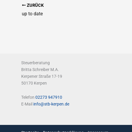
ZURÜCK
up to date
Steuerberatung
Britta Schreiber M.A.
Kerpener Straße 17-19
50170 Kerpen
Telefon
02273 947910
E-Mail
info@stb-kerpen.de