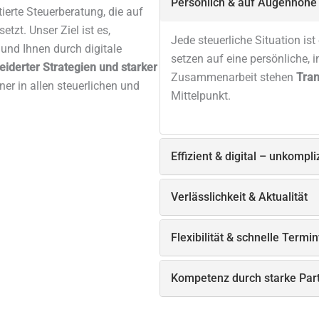
Persönlich & auf Augenhöhe
ierte Steuerberatung, die auf
zt. Unser Ziel ist es,
Jede steuerliche Situation ist
und Ihnen durch digitale
setzen auf eine persönliche, 
derter Strategien und starker
Zusammenarbeit stehen
Tran
ner in allen steuerlichen und
Mittelpunkt.
Effizient & digital – unkompl
Steuerberatung muss nicht kom
Verlässlichkeit & Aktualität
Prozesse mit
digitalen Lösu
cloudbasierter Buchhaltung s
Steuerrecht ist dynamisch – w
Flexibilität & schnelle Term
Weiterbildung sind wir stets „
Beratung auf Basis aktueller 
Wir passen uns Ihren Bedürfni
Kompetenz durch starke Par
Beratungen oder flexible Zeit
Manche steuerlichen Fragen e