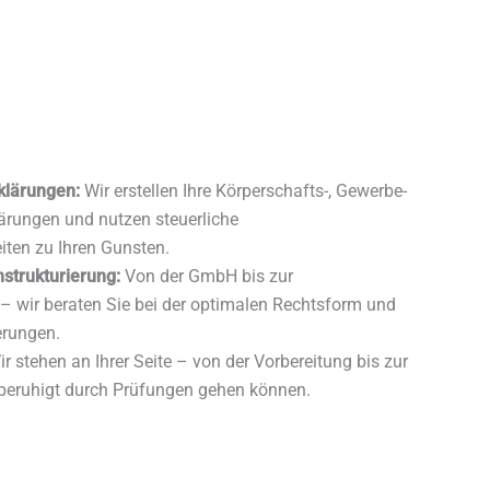
mit Experten aus den Bereichen Steuer-, Rechts-
erhalten Sie ganzheitliche Lösungen aus einer
klärungen:
Wir erstellen Ihre Körperschafts-, Gewerbe-
ärungen und nutzen steuerliche
ten zu Ihren Gunsten.
strukturierung:
Von der GmbH bis zur
– wir beraten Sie bei der optimalen Rechtsform und
erungen.
r stehen an Ihrer Seite – von der Vorbereitung bis zur
 beruhigt durch Prüfungen gehen können.