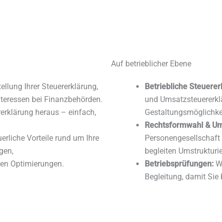
wir auf
starke Kooperationen
und Wirtschaftsberatung. So 
Hand.
Auf betrieblicher Ebene
llung Ihrer Steuererklärung,
Betriebliche Steuerer
nteressen bei Finanzbehörden.
und Umsatzsteuererkl
rerklärung heraus – einfach,
Gestaltungsmöglichkei
Rechtsformwahl & Um
erliche Vorteile rund um Ihre
Personengesellschaft 
gen,
begleiten Umstrukturi
hen Optimierungen.
Betriebsprüfungen:
Wi
Begleitung, damit Sie